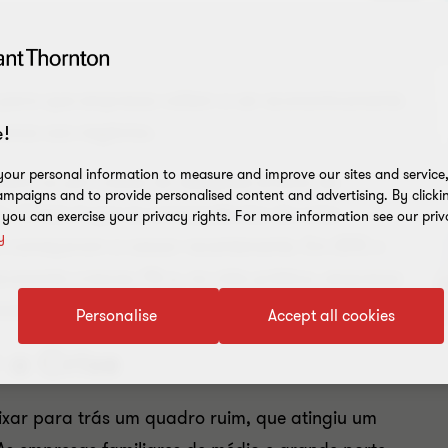
e para que empresas voltem a ser economicamente
rumos aos negócios.
!
our personal information to measure and improve our sites and service, 
unami ou por causa do desgaste erosivo de
mpaigns and to provide personalised content and advertising. By clicki
. O fato é que as consequências da crise
, you can exercise your privacy rights. For more information see our priv
y
 começaram a cessar recentemente. Em 2017, o
 economia cresceu 1% e, na vida prática, empresas
ilizar e voltar a crescer.
Personalise
Accept all cookies
 a Crise
xar para trás um quadro ruim, que atingiu um