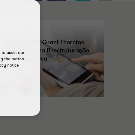
TRANSAÇÕES
Saiba como a Grant Thornton
pode ajudar na Reestruturação
to assist our
da sua empresa
ng the button
acy notice