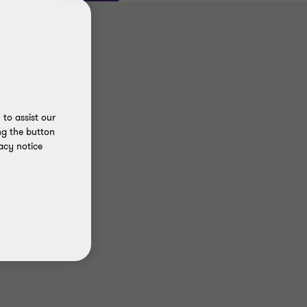
to assist our
ng the button
acy notice