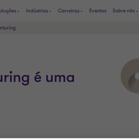
oluções
Indústrias
Carreiras
Eventos
Sobre nós
nturing
uring é uma