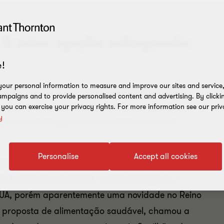
g é uma opção adequada
!
our personal information to measure and improve our sites and service, 
a vez mais em negócios inovadores no middle-
mpaigns and to provide personalised content and advertising. By clicki
área de P&D. Para empresas beneficiárias, o
, you can exercise your privacy rights. For more information see our priv
y
abilidade no desenvolvimento e crescimento
Personalise
Accept all cookies
roduz frozen yogurt, oferece aos consumidores
a alternativa de sorvete. Quando lançado, o
 EUA, porém aparentemente uma novidade no Reino
a proposta de alimentação saudável, chamou a