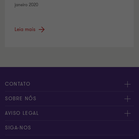
janeiro 2020
Leia mais
CONTATO
Fale conosco
SOBRE NÓS
Inscreva-se
Sobre nós
AVISO LEGAL
Canal de denúncia
Nossos sócios
Aviso de privacidade
SIGA-NOS
Global reach
Nossos escritórios